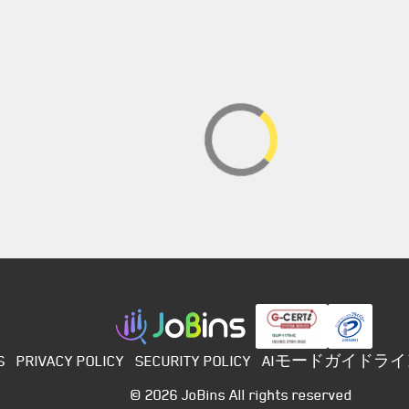
S
PRIVACY POLICY
SECURITY POLICY
AIモードガイドライ
©️
2026
JoBins All rights reserved